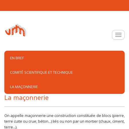
Aller au contenu principal
Toggle
EN BREF
COMITÉ SCIENTIFIQUE ET TECHNIQUE
LA MAÇONNERIE
La maçonnerie
On appelle maçonnerie une construction constituée de blocs (pierre,
terre cuite ou crue, béton...) liés ou non par un mortier (chaux, ciment,
terre...).